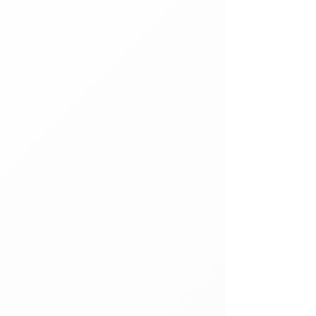
VOITURES MINIATURES DE COLLECTION
couvrez notre collection exclusive de voitures
miniatures de collection, capturant l'élégance
des modèles originaux. Chaque pièce est une
œuvre d'art détaillée, idéale pour les
passionnés d'automobile. Un ajout
incontournable à toute collection, ces
miniatures incarnent la passion pour
l'ingénierie et le design automobile
VÊTEMENTS
Découvrez notre gamme de vêtements et
accessoires conçus pour les amateurs de look