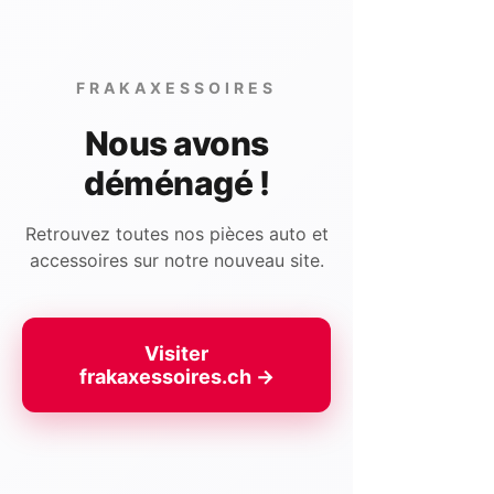
chaque trajet une expérience exceptionnelle
avec nos accessoires mécaniques de pointe.
Peu importe l'article que vous recherchez,
FRAKAXESSOIRES
vous trouverez votre bonheur chez
Nous avons
FRAKAXESSOIRES.
déménagé !
Retrouvez toutes nos pièces auto et
accessoires sur notre nouveau site.
Visiter
frakaxessoires.ch →