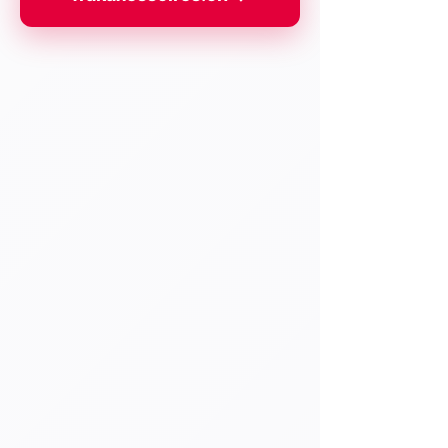
+12
+11
+10
+9
+8
+7
+6
+5
+4
+3
+2
Mitsubishi Carisma GT Gr.A
CHF 119.00
livraison
En stock : 2 article(s)
Ajouter
Ajouter au Panier
Passer la commande
Détails du produit
Échelle 1/18
Série limitée et numérotée à 2000 exemplaires