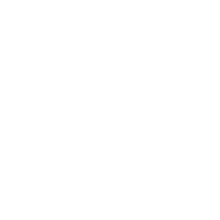
Boutique
/
MINIATURES
/
Echelle 1/18
/
JAPON
/
MITSUBISHI