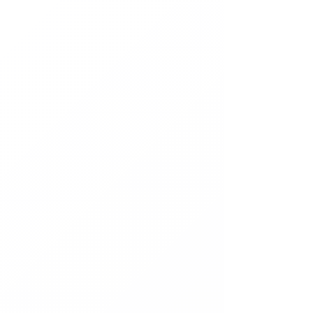
Moto
Boutique
/
DEUX-ROUES
/
Moto
Huiles
Huiles
Entretien et lubrifiants
Entretien et lubrifiants
Additifs
Additifs
Mon Compte
Suivi de commande
Favoris
Panier
Afficher les prix en :
CHF